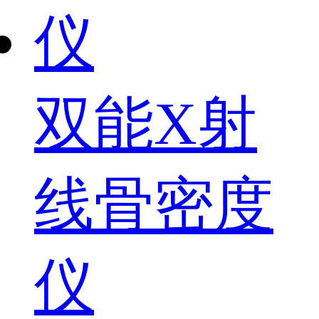
双能X射
线骨密度
仪