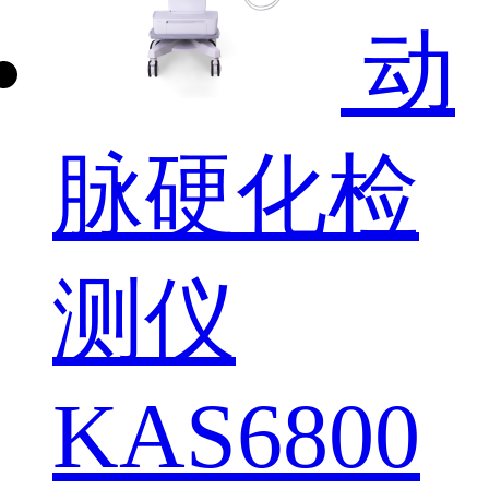
动
脉硬化检
测仪
KAS6800