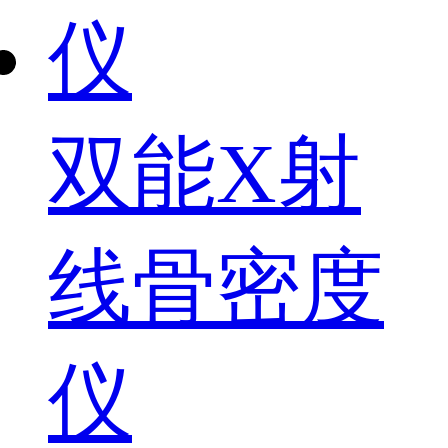
双能X射
线骨密度
仪