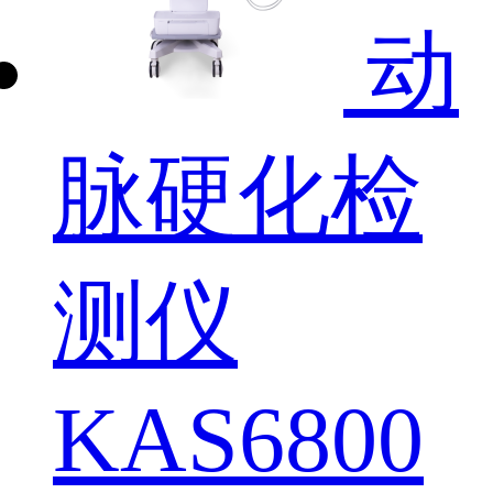
动
脉硬化检
测仪
KAS6800