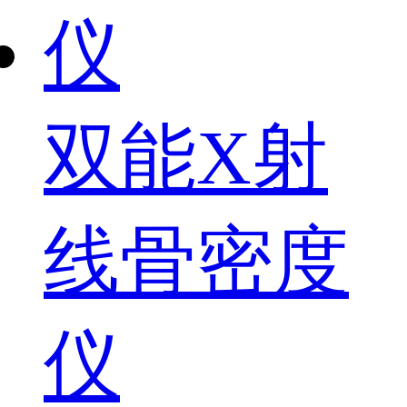
双能X射
线骨密度
仪