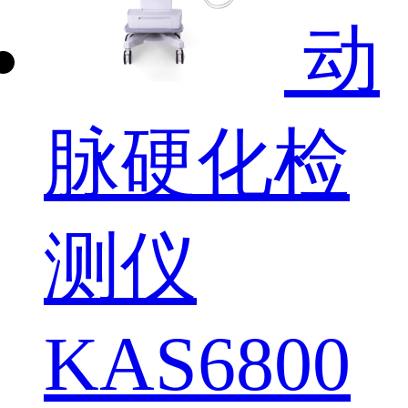
动
脉硬化检
测仪
KAS6800