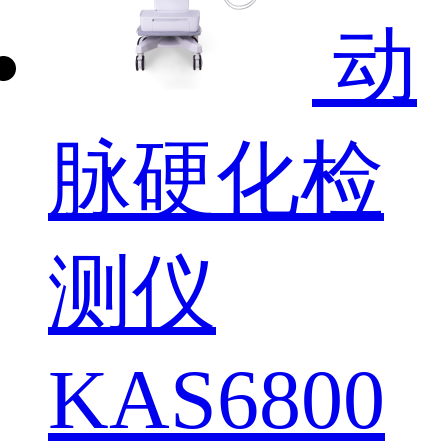
动
脉硬化检
测仪
KAS6800