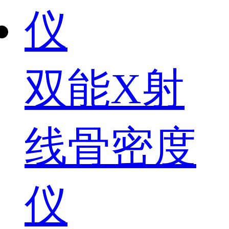
双能X射
线骨密度
仪